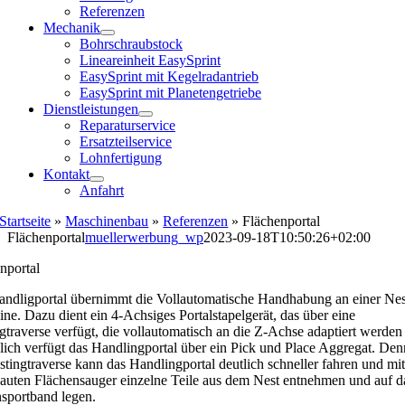
Referenzen
Mechanik
Bohrschraubstock
Lineareinheit EasySprint
EasySprint mit Kegelradantrieb
EasySprint mit Planetengetriebe
Dienstleistungen
Reparaturservice
Ersatzteilservice
Lohnfertigung
Kontakt
Anfahrt
Startseite
»
Maschinenbau
»
Referenzen
»
Flächenportal
Flächenportal
muellerwerbung_wp
2023-09-18T10:50:26+02:00
nportal
ndligportal übernimmt die Vollautomatische Handhabung an einer Nes
ne. Dazu dient ein 4-Achsiges Portalstapelgerät, das über eine
gtraverse verfügt, die vollautomatisch an die Z-Achse adaptiert werden
lich verfügt das Handlingportal über ein Pick und Place Aggregat. De
stingtraverse kann das Handlingportal deutlich schneller fahren und mi
auten Flächensauger einzelne Teile aus dem Nest entnehmen und auf d
sportband legen.