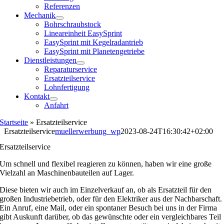
Referenzen
Mechanik
Bohrschraubstock
Lineareinheit EasySprint
EasySprint mit Kegelradantrieb
EasySprint mit Planetengetriebe
Dienstleistungen
Reparaturservice
Ersatzteilservice
Lohnfertigung
Kontakt
Anfahrt
Startseite
»
Ersatzteilservice
Ersatzteilservice
muellerwerbung_wp
2023-08-24T16:30:42+02:00
Ersatzteilservice
Um schnell und flexibel reagieren zu können, haben wir eine große
Vielzahl an Maschinenbauteilen auf Lager.
Diese bieten wir auch im Einzelverkauf an, ob als Ersatzteil für den
großen Industriebetrieb, oder für den Elektriker aus der Nachbarschaft.
Ein Anruf, eine Mail, oder ein spontaner Besuch bei uns in der Firma
gibt Auskunft darüber, ob das gewünschte oder ein vergleichbares Teil